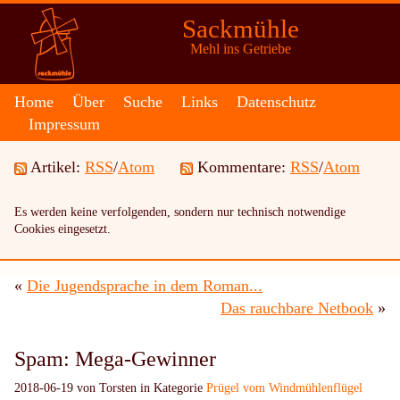
Sackmühle
Mehl ins Getriebe
Home
Über
Suche
Links
Datenschutz
Impressum
Artikel:
RSS
/
Atom
Kommentare:
RSS
/
Atom
Es werden keine verfolgenden, sondern nur technisch notwendige
Cookies eingesetzt.
«
Die Jugendsprache in dem Roman...
Das rauchbare Netbook
»
Spam: Mega-Gewinner
2018-06-19 von Torsten in Kategorie
Prügel vom Windmühlenflügel