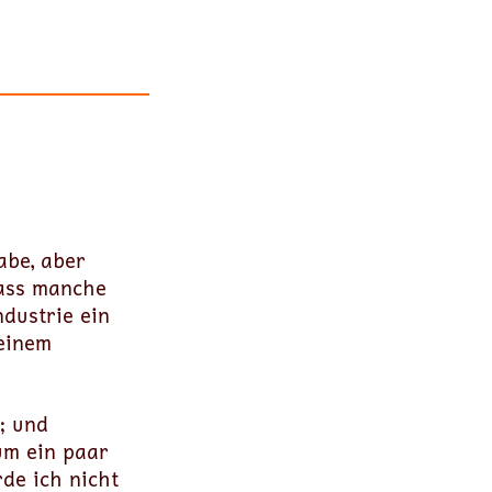
abe, aber
dass manche
ndustrie ein
meinem
; und
um ein paar
de ich nicht