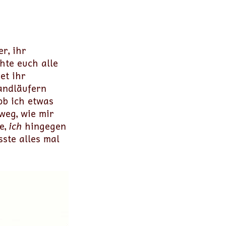
r, ihr
hte euch alle
et ihr
Sandläufern
ob ich etwas
 weg, wie mir
e,
ich
hingegen
sste alles mal