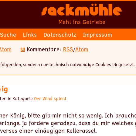
Sackmühle
Mehl ins Getriebe
Suche
Links
Datenschutz
Impressum
Atom
Kommentare:
RSS
/
Atom
folgenden, sondern nur technisch notwendige Cookies eingesetzt.
nig
ten in Kategorie
Der Wind spinnt
iner König, bitte gib mir nicht so wenig. Ich brauc
erlange, ja fordere geradezu, dass du mir welches 
verses einer einäugigen Kellerassel.