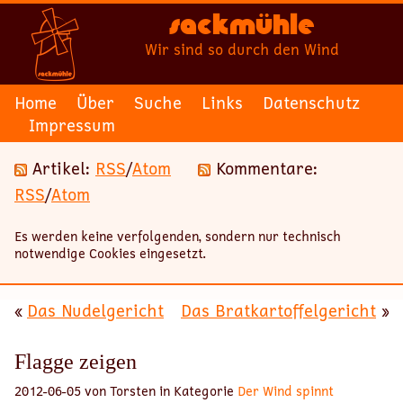
Sackmühle
Wir sind so durch den Wind
Home
Über
Suche
Links
Datenschutz
Impressum
Artikel:
RSS
/
Atom
Kommentare:
RSS
/
Atom
Es werden keine verfolgenden, sondern nur technisch
notwendige Cookies eingesetzt.
«
Das Nudelgericht
Das Bratkartoffelgericht
»
Flagge zeigen
2012-06-05 von Torsten in Kategorie
Der Wind spinnt