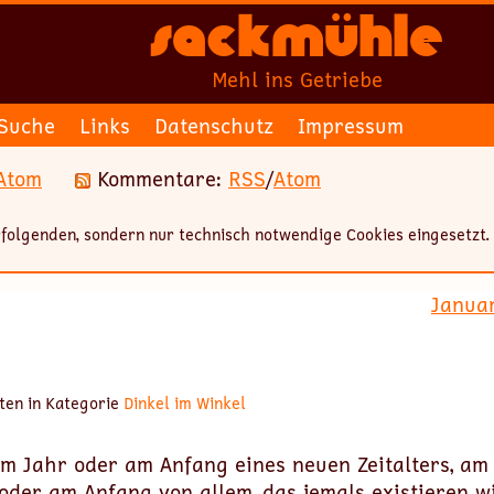
Sackmühle
Mehl ins Getriebe
Suche
Links
Datenschutz
Impressum
Atom
Kommentare:
RSS
/
Atom
folgenden, sondern nur technisch notwendige Cookies eingesetzt.
Janua
ten in Kategorie
Dinkel im Winkel
im Jahr oder am Anfang eines neuen Zeitalters, am
oder am Anfang von allem, das jemals existieren wi