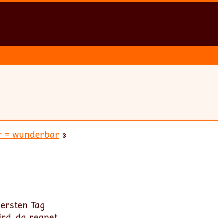
r = wunderbar
»
 ersten Tag
rd, da regnet