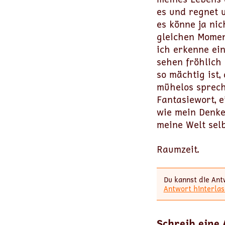
es und regnet u
es könne ja nic
gleichen Momen
ich erkenne ei
sehen fröhlich 
so mächtig ist,
mühelos sprech
Fantasiewort, e
wie mein Denke
meine Welt selb
Raumzeit.
Du kannst die Ant
Antwort hinterlas
Schreib eine