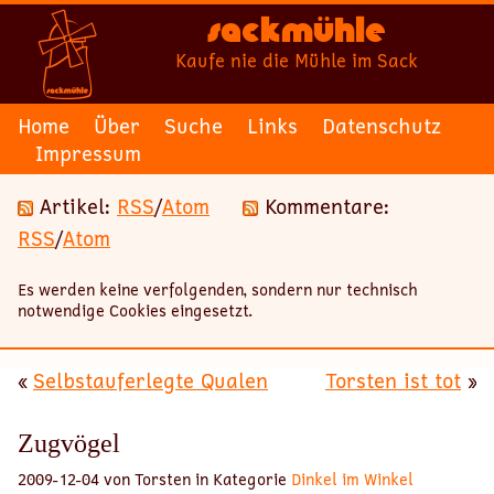
Sackmühle
Kaufe nie die Mühle im Sack
Home
Über
Suche
Links
Datenschutz
Impressum
Artikel:
RSS
/
Atom
Kommentare:
RSS
/
Atom
Es werden keine verfolgenden, sondern nur technisch
notwendige Cookies eingesetzt.
«
Selbstauferlegte Qualen
Torsten ist tot
»
Zugvögel
2009-12-04 von Torsten in Kategorie
Dinkel im Winkel