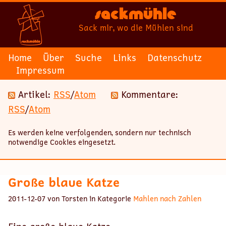
Sackmühle
Sack mir, wo die Mühlen sind
Home
Über
Suche
Links
Datenschutz
Impressum
Artikel:
RSS
/
Atom
Kommentare:
RSS
/
Atom
Es werden keine verfolgenden, sondern nur technisch
notwendige Cookies eingesetzt.
Große blaue Katze
2011-12-07 von Torsten in Kategorie
Mahlen nach Zahlen