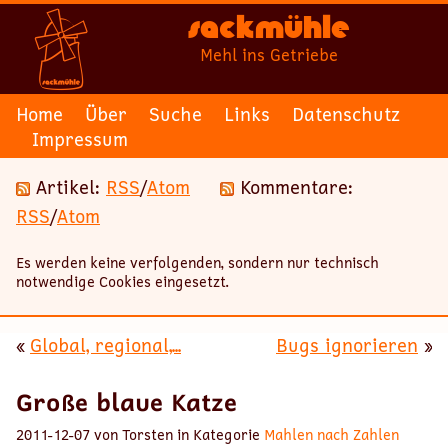
Sackmühle
Mehl ins Getriebe
Home
Über
Suche
Links
Datenschutz
Impressum
Artikel:
RSS
/
Atom
Kommentare:
RSS
/
Atom
Es werden keine verfolgenden, sondern nur technisch
notwendige Cookies eingesetzt.
«
Global, regional,...
Bugs ignorieren
»
Große blaue Katze
2011-12-07 von Torsten in Kategorie
Mahlen nach Zahlen