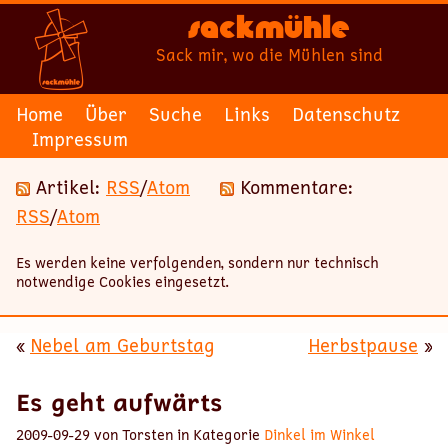
Sackmühle
Sack mir, wo die Mühlen sind
Home
Über
Suche
Links
Datenschutz
Impressum
Artikel:
RSS
/
Atom
Kommentare:
RSS
/
Atom
Es werden keine verfolgenden, sondern nur technisch
notwendige Cookies eingesetzt.
«
Nebel am Geburtstag
Herbstpause
»
Es geht aufwärts
2009-09-29 von Torsten in Kategorie
Dinkel im Winkel