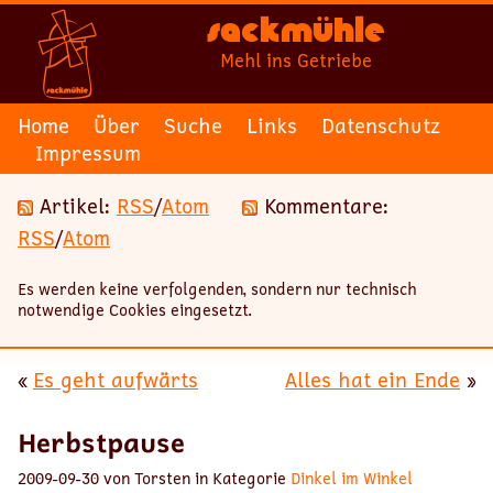
Sackmühle
Mehl ins Getriebe
Home
Über
Suche
Links
Datenschutz
Impressum
Artikel:
RSS
/
Atom
Kommentare:
RSS
/
Atom
Es werden keine verfolgenden, sondern nur technisch
notwendige Cookies eingesetzt.
«
Es geht aufwärts
Alles hat ein Ende
»
Herbstpause
2009-09-30 von Torsten in Kategorie
Dinkel im Winkel