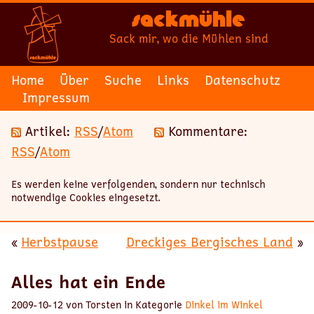
Sackmühle
Sack mir, wo die Mühlen sind
Home
Über
Suche
Links
Datenschutz
Impressum
Artikel:
RSS
/
Atom
Kommentare:
RSS
/
Atom
Es werden keine verfolgenden, sondern nur technisch
notwendige Cookies eingesetzt.
«
Herbstpause
Dreckiges Bergisches Land
»
Alles hat ein Ende
2009-10-12 von Torsten in Kategorie
Dinkel im Winkel