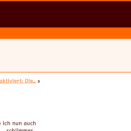
ktiviert: Die...
»
e ich nun auch
d – schlimmer