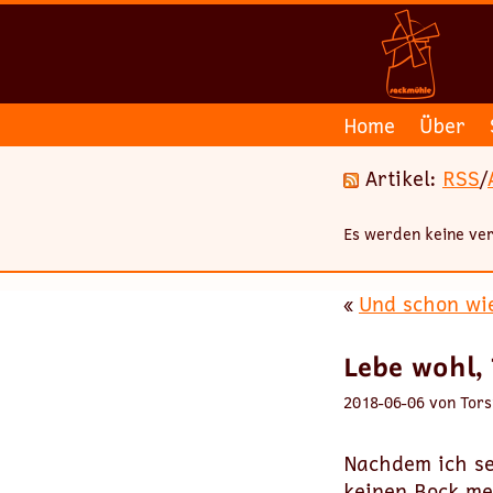
Home
Über
Artikel:
RSS
/
Es werden keine ver
«
Und schon wie
Lebe wohl, 
2018-06-06 von Tors
Nachdem ich se
keinen Bock meh