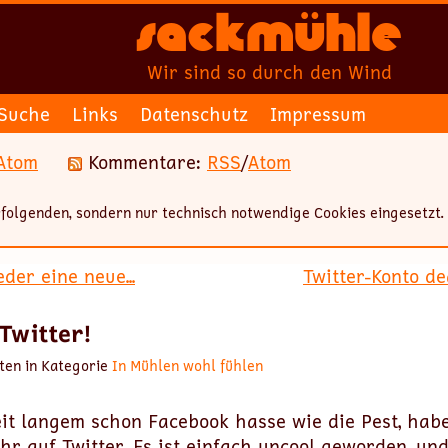
Sackmühle
Wir sind so durch den Wind
Suche
Links
Datenschutz
Impressum
Atom
Kommentare:
RSS
/
Atom
folgenden, sondern nur technisch notwendige Cookies eingesetzt.
der eine neue...
Twitter-Konto dea
Twitter!
ten in Kategorie
In Mühlen wohl fühlen
it langem schon Facebook hasse wie die Pest, hab
r auf Twitter. Es ist einfach uncool geworden, un