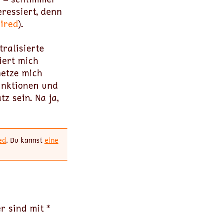
ressiert, denn
ired
).
tralisierte
iert mich
netze mich
unktionen und
z sein. Na ja,
ed
. Du kannst
eine
er sind mit
*