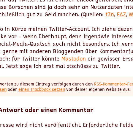
ese Burschen sind ja doch sehr an Nutzerdaten inte
chließlich gut zu Geld machen. (Quellen:
t3n
,
FAZ
,
W
o in Kürze meinen Twitter-Account. Ich ziehe dezen
rke vor – wenn überhaupt, denn irgendwie interess
ocial-Media-Quatsch auch nicht besonders. Ich ver
z gerne mit anderen Bloggenden über Kommentarf
och: für Twitter könnte
Mastodon
ein gewisser Ersat
. Jetzt sage ich erst mal »tschüss« zu Twitter.
worten zu diesem Eintrag verfolgen durch den
RSS-Kommentar-Fe
sen
oder
einen Trackback setzen
von deiner eigenen Website aus.
 Antwort oder einen Kommentar
resse wird nicht veröffentlicht.
Erforderliche Feld