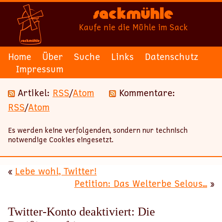
Sackmühle
Kaufe nie die Mühle im Sack
Home
Über
Suche
Links
Datenschutz
Impressum
Artikel:
RSS
/
Atom
Kommentare:
RSS
/
Atom
Es werden keine verfolgenden, sondern nur technisch
notwendige Cookies eingesetzt.
«
Lebe wohl, Twitter!
Petition: Das Welterbe Selous...
»
Twitter-Konto deaktiviert: Die