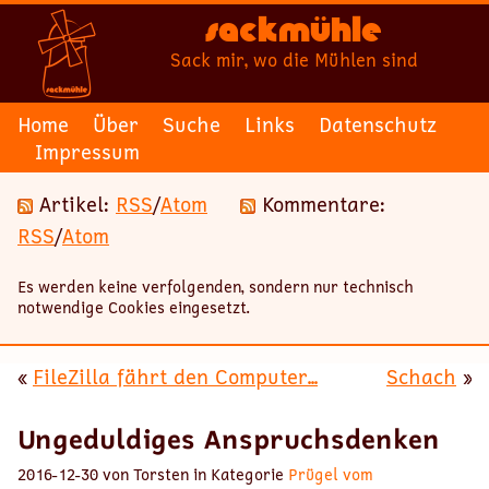
Sackmühle
Sack mir, wo die Mühlen sind
Home
Über
Suche
Links
Datenschutz
Impressum
Artikel:
RSS
/
Atom
Kommentare:
RSS
/
Atom
Es werden keine verfolgenden, sondern nur technisch
notwendige Cookies eingesetzt.
«
FileZilla fährt den Computer...
Schach
»
Ungeduldiges Anspruchsdenken
2016-12-30 von Torsten in Kategorie
Prügel vom