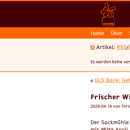
Home
Über
Artikel:
RSS
/
Es werden keine ver
«
GLS Bank: Geh
Frischer W
2026-04-16 von Tors
Der Sackmühle 
mir Mitte Apri