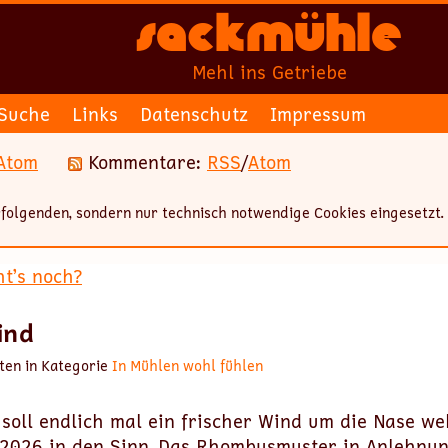
Sackmühle
Mehl ins Getriebe
Suche
Links
Datenschutz
Impressum
Atom
Kommentare:
RSS
/
Atom
folgenden, sondern nur technisch notwendige Cookies eingesetzt.
t’s noch?
ind
ten in Kategorie
In Mühlen wohl fühlen
soll endlich mal ein frischer Wind um die Nase we
l 2026 in den Sinn. Das Rhombusmuster in Anlehnu