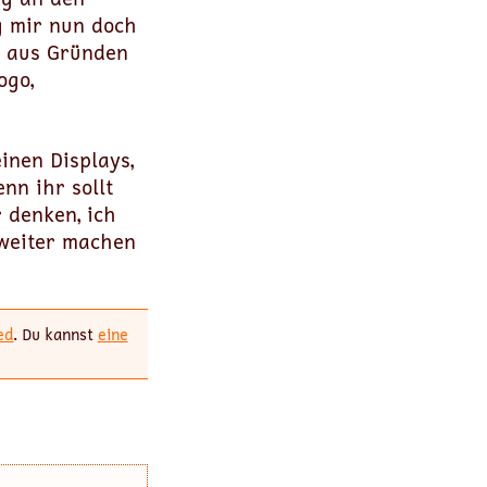
g mir nun doch
s aus Gründen
ogo,
inen Displays,
nn ihr sollt
 denken, ich
 weiter machen
ed
. Du kannst
eine