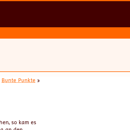
Bunte Punkte
»
hen, so kam es
ng an den