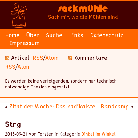
Sackmühle
Sack mir, wo die Mühlen sind
Home
Über
Suche
Links
Datenschutz
Impressum
Artikel:
RSS
/
Atom
Kommentare:
RSS
/
Atom
Es werden keine verfolgenden, sondern nur technisch
notwendige Cookies eingesetzt.
«
Zitat der Woche: Das radikalste...
Bandcamp
»
Strg
2015-09-21 von Torsten in Kategorie
Dinkel im Winkel