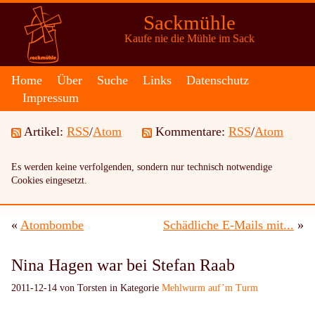
Sackmühle
Kaufe nie die Mühle im Sack
Home
Über
Suche
Links
Datenschutz
Impressum
Artikel:
RSS
/
Atom
Kommentare:
RSS
/
Atom
Es werden keine verfolgenden, sondern nur technisch notwendige
Cookies eingesetzt.
«
Atombombe
Schädliche E-Mails mit...
»
Nina Hagen war bei Stefan Raab
2011-12-14 von Torsten in Kategorie
Mehlwurm auf’m Turm