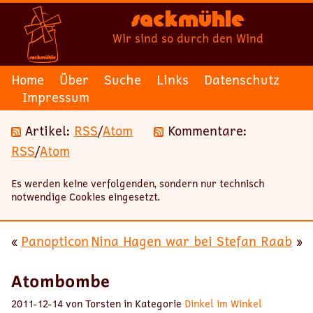
Sackmühle
Wir sind so durch den Wind
Home
Über
Suche
Links
Datenschutz
Impressum
Artikel:
RSS
/
Atom
Kommentare:
RSS
/
Atom
Es werden keine verfolgenden, sondern nur technisch
notwendige Cookies eingesetzt.
«
Panopticon
Nina Hagen war bei Stefan Raab
»
Atombombe
2011-12-14 von Torsten in Kategorie
Dinkel im Winkel