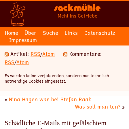
Sackmühle
Mehl ins Getriebe
Home
Über
Suche
Links
Datenschutz
Impressum
Artikel:
RSS
/
Atom
Kommentare:
RSS
/
Atom
Es werden keine verfolgenden, sondern nur technisch
notwendige Cookies eingesetzt.
«
Nina Hagen war bei Stefan Raab
Was soll man tun?
»
Schädliche E-Mails mit gefälschtem