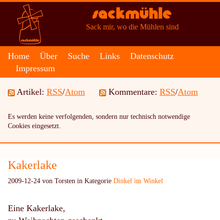
Sackmühle
Sack mir, wo die Mühlen sind
Home
Über
Suche
Links
Datenschutz
Impressum
Artikel:
RSS
/
Atom
Kommentare:
RSS
/
Atom
Es werden keine verfolgenden, sondern nur technisch notwendige
Cookies eingesetzt.
Kakerlake
2009-12-24 von Torsten in Kategorie
Dinkel im Winkel
Eine Kakerlake,