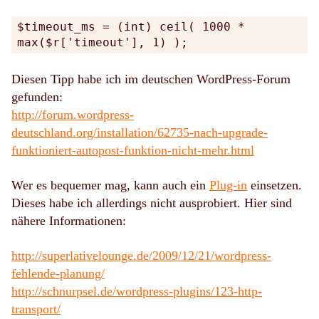
$timeout_ms = (int) ceil( 1000 *
max($r['timeout'], 1) );
Diesen Tipp habe ich im deutschen WordPress-Forum
gefunden:
http://forum.wordpress-
deutschland.org/installation/62735-nach-upgrade-
funktioniert-autopost-funktion-nicht-mehr.html
Wer es bequemer mag, kann auch ein
Plug-in
einsetzen.
Dieses habe ich allerdings nicht ausprobiert. Hier sind
nähere Informationen:
http://superlativelounge.de/2009/12/21/wordpress-
fehlende-planung/
http://schnurpsel.de/wordpress-plugins/123-http-
transport/