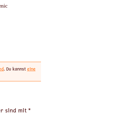
omic
ed
. Du kannst
eine
er sind mit
*