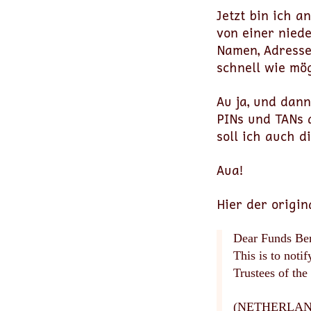
Jetzt bin ich a
von einer nied
Namen, Adresse
schnell wie mög
Au ja, und dan
PINs und TANs 
soll ich auch d
Aua!
Hier der origin
Dear Funds Ben
This is to noti
Trustees of
(NETHERLANDS) 