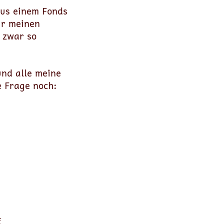
 aus einem Fonds
ur meinen
 zwar so
nd alle meine
e Frage noch:
f