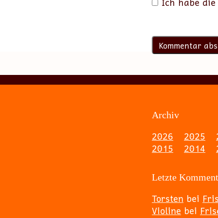
Ich habe di
Archiv
2026
2025
2015
2014
Letzte Komment
Torsten
bei
Fri
Violine
bei
Fri