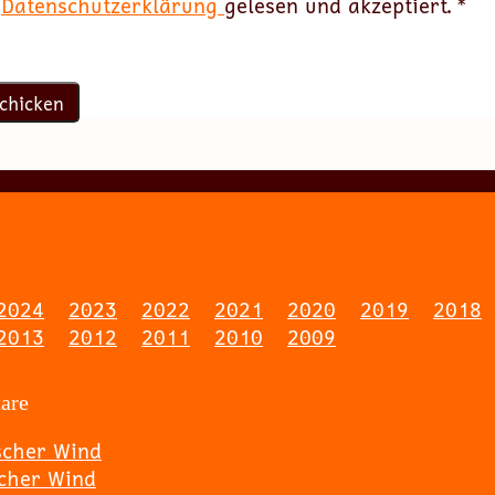
e
Datenschutzerklärung
gelesen und akzeptiert.
*
2024
2023
2022
2021
2020
2019
2018
2013
2012
2011
2010
2009
are
scher Wind
scher Wind