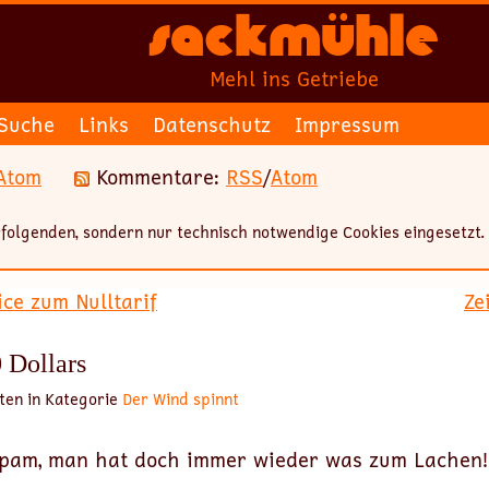
Sackmühle
Mehl ins Getriebe
Suche
Links
Datenschutz
Impressum
Atom
Kommentare:
RSS
/
Atom
folgenden, sondern nur technisch notwendige Cookies eingesetzt.
ice zum Nulltarif
Ze
 Dollars
ten in Kategorie
Der Wind spinnt
 Spam, man hat doch immer wieder was zum Lachen!