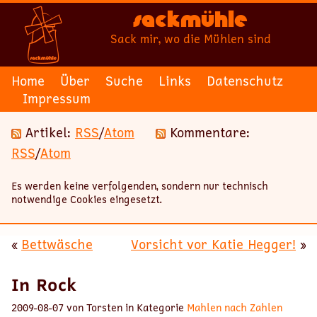
Sackmühle
Sack mir, wo die Mühlen sind
Home
Über
Suche
Links
Datenschutz
Impressum
Artikel:
RSS
/
Atom
Kommentare:
RSS
/
Atom
Es werden keine verfolgenden, sondern nur technisch
notwendige Cookies eingesetzt.
«
Bettwäsche
Vorsicht vor Katie Hegger!
»
In Rock
2009-08-07 von Torsten in Kategorie
Mahlen nach Zahlen