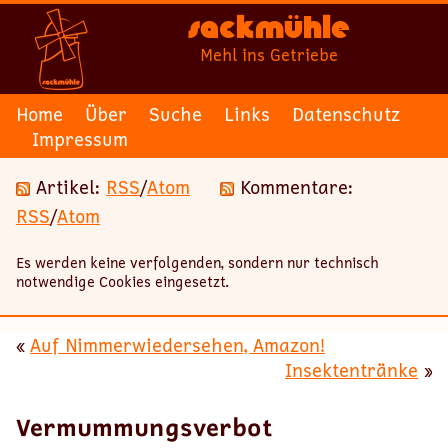
Sackmühle
Mehl ins Getriebe
Home
Über
Suche
Links
Datenschutz
Impressum
Artikel:
RSS
/
Atom
Kommentare:
RSS
/
Atom
Es werden keine verfolgenden, sondern nur technisch
notwendige Cookies eingesetzt.
«
Auf Nimmerwiedersehen, Amazon!
Insektentränke
»
Vermummungsverbot