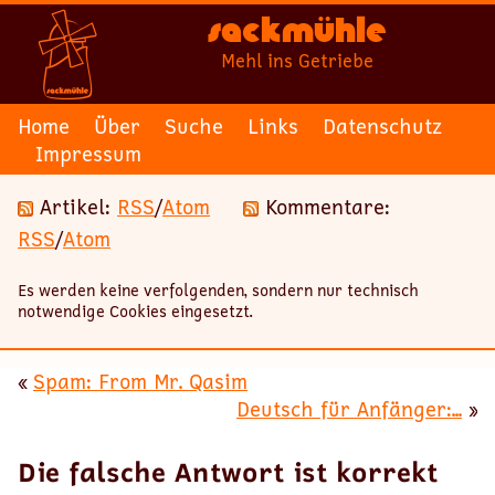
Sackmühle
Mehl ins Getriebe
Home
Über
Suche
Links
Datenschutz
Impressum
Artikel:
RSS
/
Atom
Kommentare:
RSS
/
Atom
Es werden keine verfolgenden, sondern nur technisch
notwendige Cookies eingesetzt.
«
Spam: From Mr. Qasim
Deutsch für Anfänger:...
»
Die falsche Antwort ist korrekt