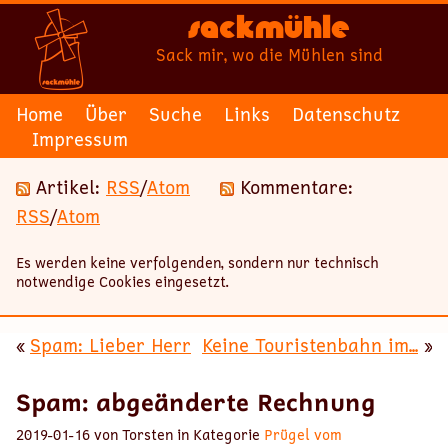
Sackmühle
Sack mir, wo die Mühlen sind
Home
Über
Suche
Links
Datenschutz
Impressum
Artikel:
RSS
/
Atom
Kommentare:
RSS
/
Atom
Es werden keine verfolgenden, sondern nur technisch
notwendige Cookies eingesetzt.
«
Spam: Lieber Herr
Keine Touristenbahn im...
»
Spam: abgeänderte Rechnung
2019-01-16 von Torsten in Kategorie
Prügel vom