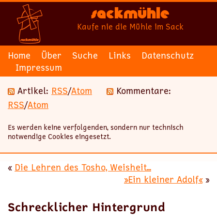
Sackmühle
Kaufe nie die Mühle im Sack
Home
Über
Suche
Links
Datenschutz
Impressum
Artikel:
RSS
/
Atom
Kommentare:
RSS
/
Atom
Es werden keine verfolgenden, sondern nur technisch
notwendige Cookies eingesetzt.
«
Die Lehren des Tosho, Weisheit...
»Ein kleiner Adolf«
»
Schrecklicher Hintergrund