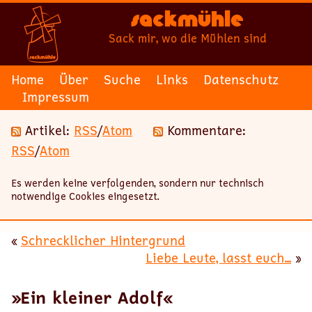
Sackmühle
Sack mir, wo die Mühlen sind
Home
Über
Suche
Links
Datenschutz
Impressum
Artikel:
RSS
/
Atom
Kommentare:
RSS
/
Atom
Es werden keine verfolgenden, sondern nur technisch
notwendige Cookies eingesetzt.
«
Schrecklicher Hintergrund
Liebe Leute, lasst euch...
»
»Ein kleiner Adolf«