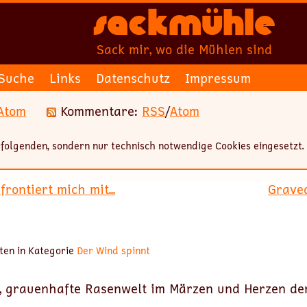
Sackmühle
Sack mir, wo die Mühlen sind
Suche
Links
Datenschutz
Impressum
Atom
Kommentare:
RSS
/
Atom
folgenden, sondern nur technisch notwendige Cookies eingesetzt.
rontiert mich mit...
Graved
ten in Kategorie
Der Wind spinnt
ne, grauenhafte Rasenwelt im Märzen und Herzen de