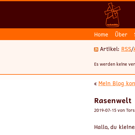
Home
Über
Artikel:
RSS
/
Es werden keine ver
«
Mein Blog konf
Rasenwelt
2019-07-15 von Tors
Hallo, du klei