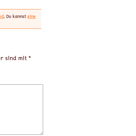
ed
. Du kannst
eine
er sind mit
*