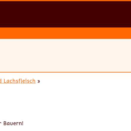
 Lachsfleisch
»
r Bauern!