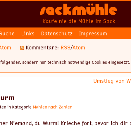
Sackmühle
Kaufe nie die Mühle im Sack
Suche
Links
Datenschutz
Impressum
Atom
Kommentare:
RSS
/
Atom
folgenden, sondern nur technisch notwendige Cookies eingesetzt.
Umstieg von Wo
wurm
ten in Kategorie
Mahlen nach Zahlen
iner Niemand, du Wurm! Krieche fort, bevor ich dir