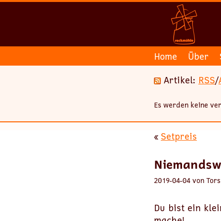
Home
Über
Artikel:
RSS
/
Es werden keine ver
«
Setpreis
Niemands
2019-04-04 von Tors
Du bist ein kle
mache!