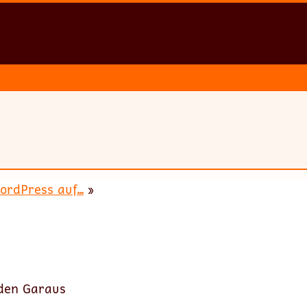
rdPress auf...
»
 den Garaus