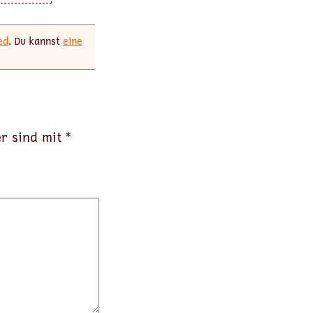
ed
. Du kannst
eine
er sind mit
*