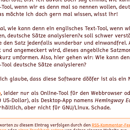
-Tool, wenn wir es denn mal so nennen wollen, deu
s möchte ich doch gern mal wissen, wisst ihr!
l, wie kann denn ein englisches Text-Tool, wenn w
n, deutsche Sätze analysieren?« soll schwer verst
he den Satz jedenfalls wunderbar und einwandfrei. 
 und angemeckert wird, dieses angebliche Satzmon
 kurz umformen. Also, hier gehen wir: Wie kann den
-Tool deutsche Sätze analysieren?
ich glaube, dass diese Software dööfer ist als ein 
p
, leider nur als Online-Tool für den Webbrowser od
0 US-Dollar), als Desktop-App namens
Hemingway Ed
hältlich, aber nicht für GNU/Linux. Schade.
worten zu diesem Eintrag verfolgen durch den
RSS-Kommentar-Fe