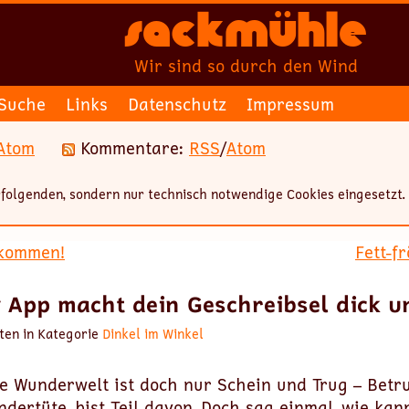
Sackmühle
Wir sind so durch den Wind
Suche
Links
Datenschutz
Impressum
Atom
Kommentare:
RSS
/
Atom
folgenden, sondern nur technisch notwendige Cookies eingesetzt.
 kommen!
Fett-f
App macht dein Geschreibsel dick un
ten in Kategorie
Dinkel im Winkel
e Wunderwelt ist doch nur Schein und Trug – Betru
dertüte, bist Teil davon. Doch sag einmal, wie kan