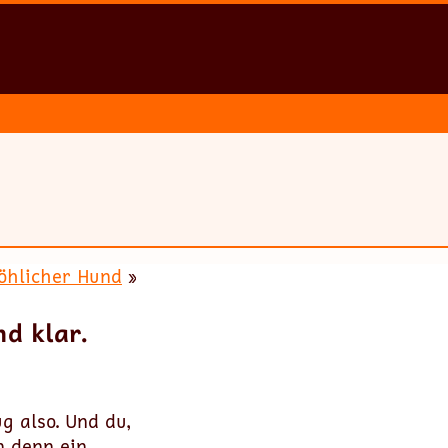
röhlicher Hund
»
d klar.
g also. Und du,
n denn ein