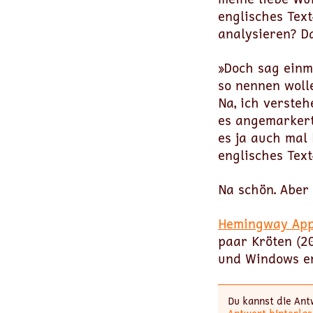
englisches Text
analysieren? Da
»Doch sag einma
so nennen wolle
Na, ich verste
es angemarkert
es ja auch mal
englisches Text
Na schön. Aber 
Hemingway Ap
paar Kröten (2
und Windows er
Du kannst die Ant