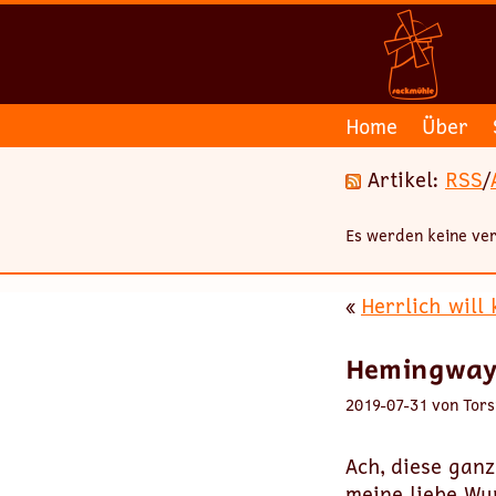
Home
Über
Artikel:
RSS
/
Es werden keine ver
«
Herrlich will
Hemingway 
2019-07-31 von Tors
Ach, diese ganz
meine liebe Wun