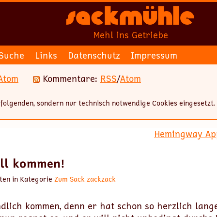
Sackmühle
Mehl ins Getriebe
Suche
Links
Datenschutz
Impressum
Atom
Kommentare:
RSS
/
Atom
folgenden, sondern nur technisch notwendige Cookies eingesetzt.
Hemingway App
ill kommen!
ten in Kategorie
Zum Sack zackzack
endlich kommen, denn er hat schon so herzlich lang