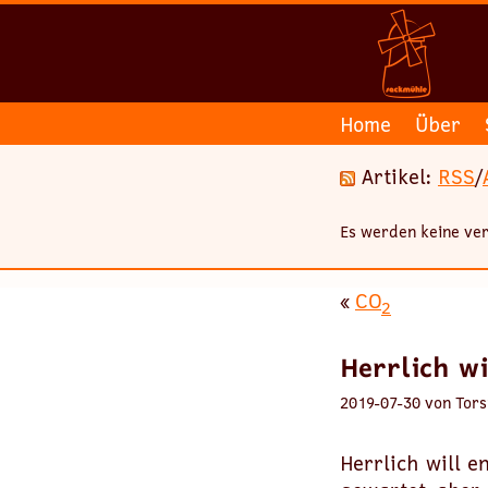
Home
Über
Artikel:
RSS
/
Es werden keine ver
«
CO
2
Herrlich w
2019-07-30 von Tors
Herrlich will 