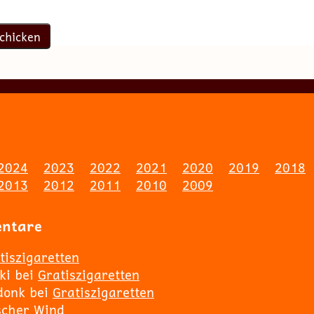
2024
2023
2022
2021
2020
2019
2018
2013
2012
2011
2010
2009
entare
tiszigaretten
ki
bei
Gratiszigaretten
donk
bei
Gratiszigaretten
scher Wind