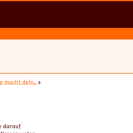
 macht dein...
»
e darauf