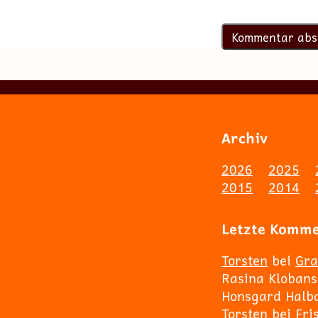
Archiv
2026
2025
2015
2014
Letzte Komm
Torsten
bei
Gra
Rasina Klobans
Honsgard Halb
Torsten
bei
Fri