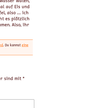
 Wasser waten,
al auf Eis und
el, also … ich
t es plötzlich
men. Also, ihr
ed
. Du kannst
eine
er sind mit
*