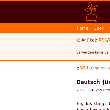
Home
Über
Artikel:
RSS
/
Es werden keine ver
«
Willkommen a
Deutsch fü
2019-11-07 von Tors
Na, das klingt
heruntergelade