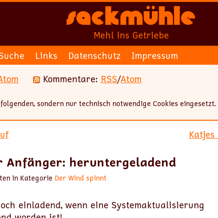
Sackmühle
Mehl ins Getriebe
Suche
Links
Datenschutz
Impressum
Atom
Kommentare:
RSS
/
Atom
folgenden, sondern nur technisch notwendige Cookies eingesetzt.
uf
Katjes 
r Anfänger: heruntergeladend
ten in Kategorie
Der Wind spinnt
 doch einladend, wenn eine Systemaktualisierung
nd worden ist!