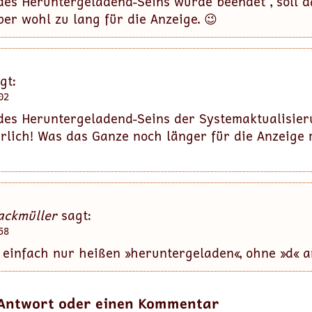
des Heruntergeladend-Seins wurde beendet“, soll d
er wohl zu lang für die Anzeige. 😉
gt:
02
des Heruntergeladend-Seins der Systemaktualisie
ürlich! Was das Ganze noch länger für die Anzeige
ackmüller
sagt:
58
s einfach nur heißen »heruntergeladen«, ohne »d« 
 Antwort oder einen Kommentar