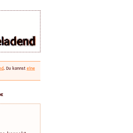
ed
. Du kannst
eine
«