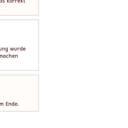
as korrekt
rung wurde
 machen
am Ende.