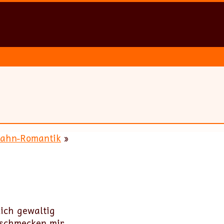
ahn-Romantik
»
lich gewaltig
 schmecken mir