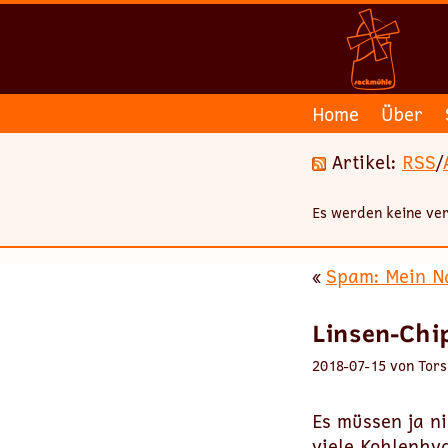
Home
Über
Artikel:
RSS
/
Es werden keine ver
«
Spam: Mein N
Linsen-Chi
2018-07-15 von Tors
Es müssen ja ni
viele Kohlenhy