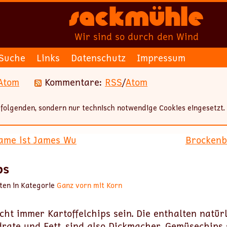
Sackmühle
Wir sind so durch den Wind
Suche
Links
Datenschutz
Impressum
Atom
Kommentare:
RSS
/
Atom
folgenden, sondern nur technisch notwendige Cookies eingesetzt.
ame ist James Wu
Brockenb
ps
ten in Kategorie
Ganz vorn mit Korn
cht immer Kartoffelchips sein. Die enthalten natür
drate und Fett, sind also Dickmacher. Gemüsechips