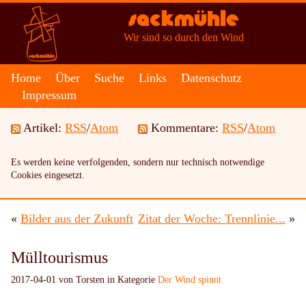
Sackmühle
Wir sind so durch den Wind
Home
Über
Suche
Links
Datenschutz
Impressum
Artikel:
RSS
/
Atom
Kommentare:
RSS
/
Atom
Es werden keine verfolgenden, sondern nur technisch notwendige
Cookies eingesetzt.
«
Bilder aus der Zukunft
Zitat der Woche: Trennlinie...
»
Mülltourismus
2017-04-01 von Torsten in Kategorie
Der Wind spinnt