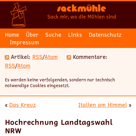
Sackmühle
Sack mir, wo die Mühlen sind
Home
Über
Suche
Links
Datenschutz
Impressum
Artikel:
RSS
/
Atom
Kommentare:
RSS
/
Atom
Es werden keine verfolgenden, sondern nur technisch
notwendige Cookies eingesetzt.
«
Das Kreuz
Italien am Himmel
»
Hochrechnung Landtagswahl
NRW