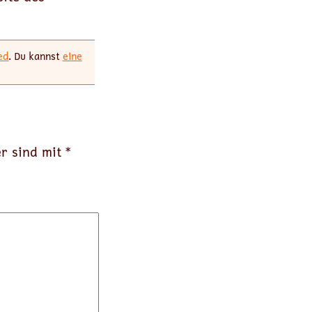
ed
. Du kannst
eine
er sind mit
*