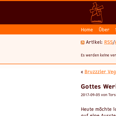
Home
Über
Artikel:
RSS
/
Es werden keine ver
«
Bruzzzler Veg
Gottes Wer
2017-09-05 von Tors
Heute möchte ic
auf eine Ausste