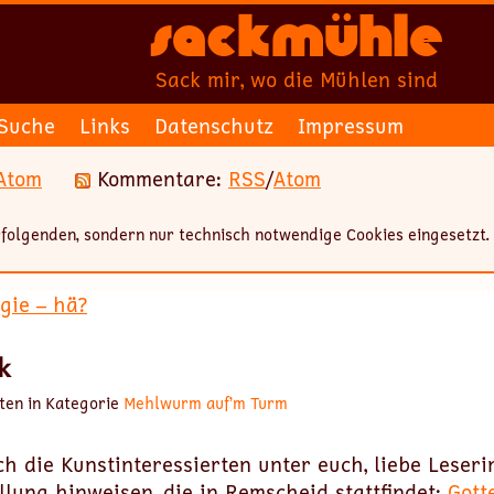
Sackmühle
Sack mir, wo die Mühlen sind
Suche
Links
Datenschutz
Impressum
Atom
Kommentare:
RSS
/
Atom
folgenden, sondern nur technisch notwendige Cookies eingesetzt.
gie – hä?
k
ten in Kategorie
Mehlwurm auf’m Turm
h die Kunstinteressierten unter euch, liebe Leseri
llung hinweisen, die in Remscheid stattfindet:
Gott