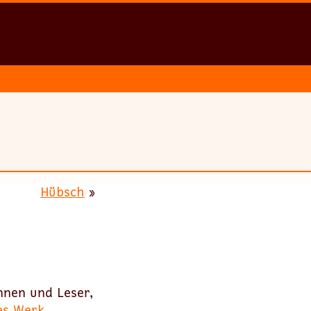
Hübsch
»
nnen und Leser,
es Werk
.