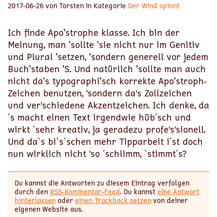
2017-06-26 von Torsten in Kategorie
Der Wind spinnt
Ich finde Apo’strophe klasse. Ich bin der
Meinung, man ’sollte ’sie nicht nur im Genitiv
und Plural ’setzen, ’sondern generell vor jedem
Buch’staben ’S. Und natürlich ’sollte man auch
nicht da’s typographi’sch korrekte Apo’stroph-
Zeichen benutzen, 'sondern da's Zollzeichen
und ver'schiedene Akzentzeichen. Ich denke, da
´s macht einen Text irgendwie hüb´sch und
wirkt ´sehr kreativ, ja geradezu profe's'sionell.
Und da`s bi`s`schen mehr Tipparbeit i´st doch
nun wirklich nicht 'so ´schlimm, `stimmt´s?
Du kannst die Antworten zu diesem Eintrag verfolgen
durch den
RSS-Kommentar-Feed
. Du kannst
eine Antwort
hinterlassen
oder
einen Trackback setzen
von deiner
eigenen Website aus.