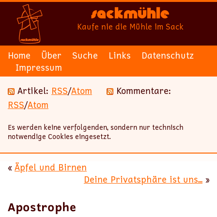
Sackmühle
Kaufe nie die Mühle im Sack
Home
Über
Suche
Links
Datenschutz
Impressum
Artikel:
RSS
/
Atom
Kommentare:
RSS
/
Atom
Es werden keine verfolgenden, sondern nur technisch
notwendige Cookies eingesetzt.
«
Äpfel und Birnen
Deine Privatsphäre ist uns...
»
Apostrophe