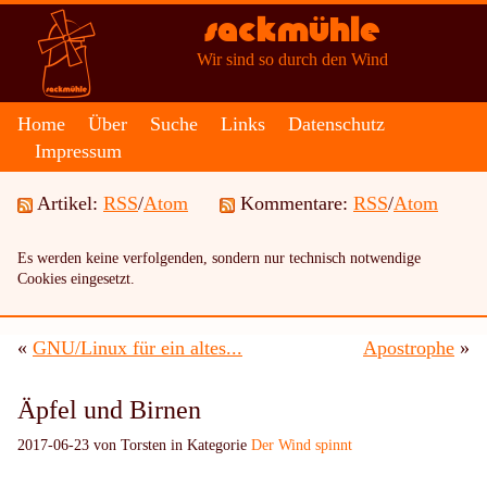
Sackmühle
Wir sind so durch den Wind
Home
Über
Suche
Links
Datenschutz
Impressum
Artikel:
RSS
/
Atom
Kommentare:
RSS
/
Atom
Es werden keine verfolgenden, sondern nur technisch notwendige
Cookies eingesetzt.
«
GNU/Linux für ein altes...
Apostrophe
»
Äpfel und Birnen
2017-06-23 von Torsten in Kategorie
Der Wind spinnt