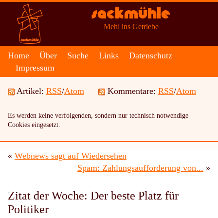
Sackmühle
Mehl ins Getriebe
Home
Über
Suche
Links
Datenschutz
Impressum
Artikel:
RSS
/
Atom
Kommentare:
RSS
/
Atom
Es werden keine verfolgenden, sondern nur technisch notwendige
Cookies eingesetzt.
«
Webnews sagt auf Wiedersehen
Spam: Zahlungsaufforderung von...
»
Zitat der Woche: Der beste Platz für
Politiker