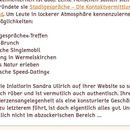
ründete sie
Stadtgespräche – Die Kontaktvermittlu
nd
. Um Leute in lockerer Atmosphäre kennenzulerne
öglichkeiten:
gespräche«-Treffen
-Brunch
che Singlemobil
ung in Wermelskirchen
s Natur erleben
sche Speed-Dating«
die Iniatiorin Sandra Ullrich auf ihrer Website so 
ch rüber und ist vermutlich auch authentisch. Ihre
erzensangelegenheit als eine konsturierte Geschäf
u letzterem führt, ist doch eigentlich alles gut. U
klich nicht im abzockerischen Bereich …