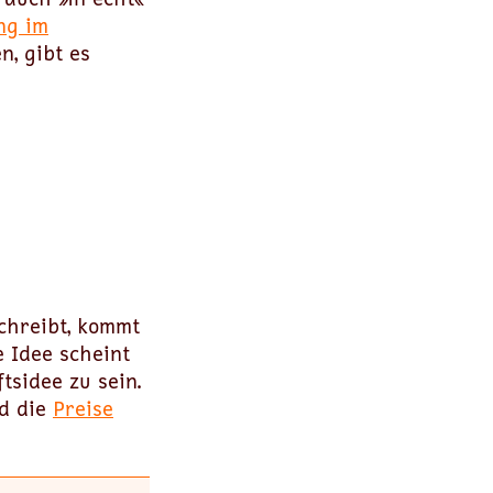
ng im
n, gibt es
schreibt, kommt
 Idee scheint
tsidee zu sein.
nd die
Preise