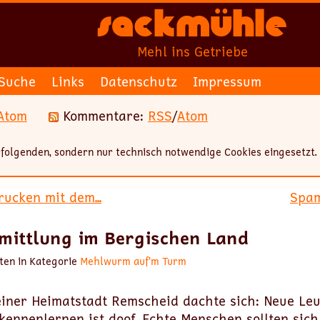
Sackmühle
Mehl ins Getriebe
Suche
Links
Datenschutz
Impressum
Atom
Kommentare:
RSS
/
Atom
folgenden, sondern nur technisch notwendige Cookies eingesetzt.
ucken mit dem...
Spam
mittlung im Bergischen Land
ten in Kategorie
Mehlwurm auf’m Turm
einer Heimatstadt Remscheid dachte sich: Neue Le
kennenlernen ist doof. Echte Menschen sollten sich