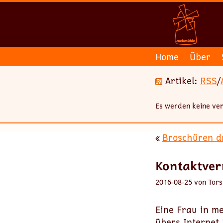
Home
Über
Artikel:
RSS
/
Es werden keine ver
«
Broschüren dr
Kontaktver
2016-08-25 von Tors
Eine Frau in m
übers Internet 