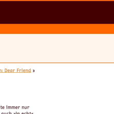
: Dear Friend
»
ute immer nur
 auch »in echt«