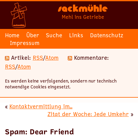
Sackmühle
Mehl ins Getriebe
Home
Über
Suche
Links
Datenschutz
Impressum
Artikel:
RSS
/
Atom
Kommentare:
RSS
/
Atom
Es werden keine verfolgenden, sondern nur technisch
notwendige Cookies eingesetzt.
«
Kontaktvermittlung im...
Zitat der Woche: Jede Umkehr
»
Spam: Dear Friend