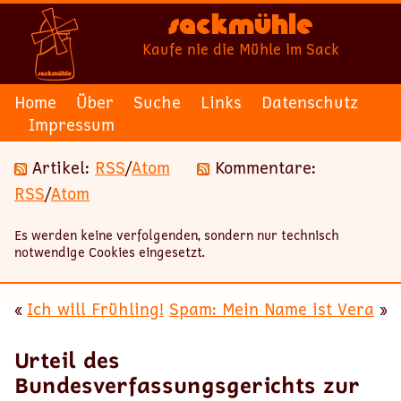
Sackmühle
Kaufe nie die Mühle im Sack
Home
Über
Suche
Links
Datenschutz
Impressum
Artikel:
RSS
/
Atom
Kommentare:
RSS
/
Atom
Es werden keine verfolgenden, sondern nur technisch
notwendige Cookies eingesetzt.
«
Ich will Frühling!
Spam: Mein Name ist Vera
»
Urteil des
Bundesverfassungsgerichts zur