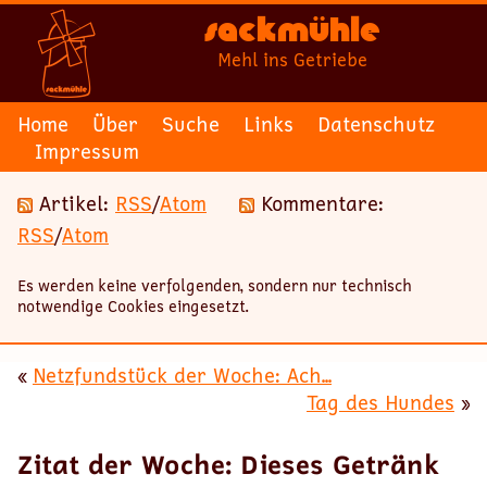
Sackmühle
Mehl ins Getriebe
Home
Über
Suche
Links
Datenschutz
Impressum
Artikel:
RSS
/
Atom
Kommentare:
RSS
/
Atom
Es werden keine verfolgenden, sondern nur technisch
notwendige Cookies eingesetzt.
«
Netzfundstück der Woche: Ach...
Tag des Hundes
»
Zitat der Woche: Dieses Getränk