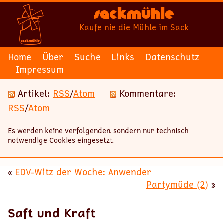
Sackmühle
Kaufe nie die Mühle im Sack
Home
Über
Suche
Links
Datenschutz
Impressum
Artikel:
RSS
/
Atom
Kommentare:
RSS
/
Atom
Es werden keine verfolgenden, sondern nur technisch
notwendige Cookies eingesetzt.
«
EDV-Witz der Woche: Anwender
Partymüde (2)
»
Saft und Kraft