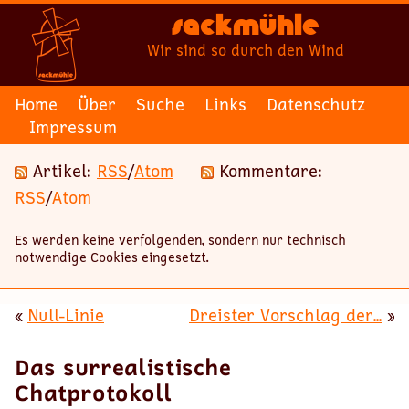
Sackmühle
Wir sind so durch den Wind
Home
Über
Suche
Links
Datenschutz
Impressum
Artikel:
RSS
/
Atom
Kommentare:
RSS
/
Atom
Es werden keine verfolgenden, sondern nur technisch
notwendige Cookies eingesetzt.
«
Null-Linie
Dreister Vorschlag der...
»
Das surrealistische
Chatprotokoll