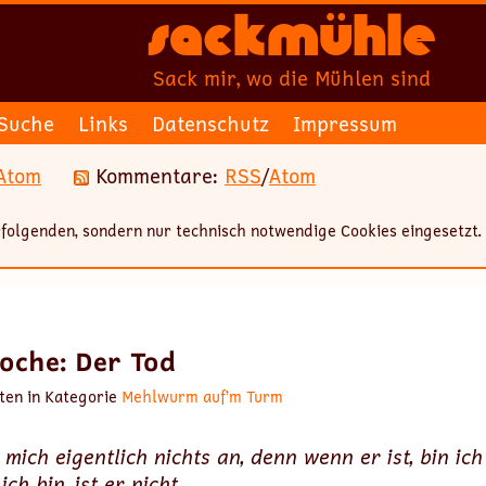
Sackmühle
Sack mir, wo die Mühlen sind
Suche
Links
Datenschutz
Impressum
Atom
Kommentare:
RSS
/
Atom
folgenden, sondern nur technisch notwendige Cookies eingesetzt.
Woche: Der Tod
ten in Kategorie
Mehlwurm auf’m Turm
mich eigentlich nichts an, denn wenn er ist, bin ich
ch bin, ist er nicht.