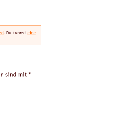
ed
. Du kannst
eine
er sind mit
*