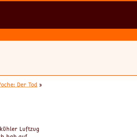
Woche: Der Tod
»
kühler Luftzug
Ich hab auf