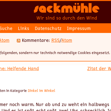
Sackmühle
Wir sind so durch den Wind
Suche
Links
Datenschutz
Impressum
Atom
Kommentare:
RSS
/
Atom
folgenden, sondern nur technisch notwendige Cookies eingesetzt.
he: Helfende Hand
Zitat der 
ten in Kategorie
Dinkel im Winkel
immer noch warm. Nur ab und zu weht ein halbwegs 
 Und es ist spät, echt spät, zwei Uhr, schrecklich. 