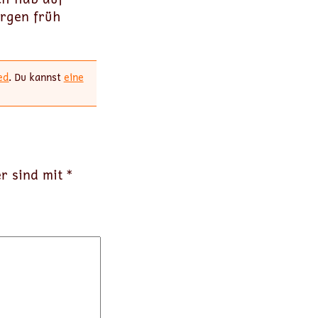
orgen früh
ed
. Du kannst
eine
er sind mit
*