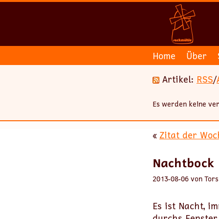
Home
Über
Artikel:
RSS
/
Es werden keine ver
«
Zitat der Woc
Nachtbock
2013-08-06 von Tors
Es ist Nacht, 
durchs Fenster.