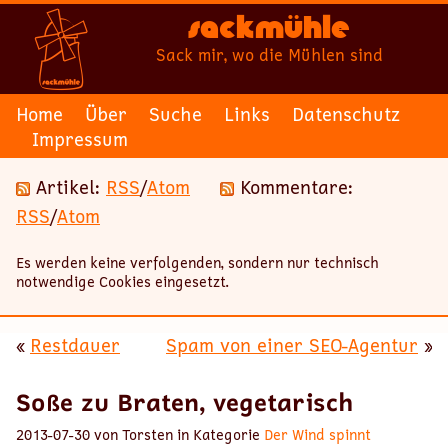
Sackmühle
Sack mir, wo die Mühlen sind
Home
Über
Suche
Links
Datenschutz
Impressum
Artikel:
RSS
/
Atom
Kommentare:
RSS
/
Atom
Es werden keine verfolgenden, sondern nur technisch
notwendige Cookies eingesetzt.
«
Restdauer
Spam von einer SEO-Agentur
»
Soße zu Braten, vegetarisch
2013-07-30 von Torsten in Kategorie
Der Wind spinnt