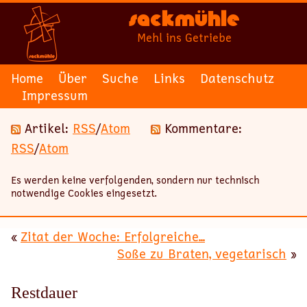
Sackmühle
Mehl ins Getriebe
Home
Über
Suche
Links
Datenschutz
Impressum
Artikel:
RSS
/
Atom
Kommentare:
RSS
/
Atom
Es werden keine verfolgenden, sondern nur technisch
notwendige Cookies eingesetzt.
«
Zitat der Woche: Erfolgreiche...
Soße zu Braten, vegetarisch
»
Restdauer