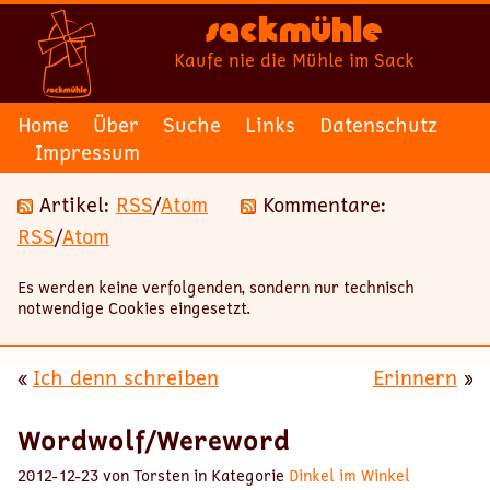
Sackmühle
Kaufe nie die Mühle im Sack
Home
Über
Suche
Links
Datenschutz
Impressum
Artikel:
RSS
/
Atom
Kommentare:
RSS
/
Atom
Es werden keine verfolgenden, sondern nur technisch
notwendige Cookies eingesetzt.
«
Ich denn schreiben
Erinnern
»
Wordwolf/Wereword
2012-12-23 von Torsten in Kategorie
Dinkel im Winkel