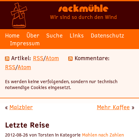
Sackmühle
Wir sind so durch den Wind
Home
Über
Suche
Links
Datenschutz
Impressum
Artikel:
RSS
/
Atom
Kommentare:
RSS
/
Atom
Es werden keine verfolgenden, sondern nur technisch
notwendige Cookies eingesetzt.
«
Malzbier
Mehr Kaffee
»
Letzte Reise
2012-08-26 von Torsten in Kategorie
Mahlen nach Zahlen